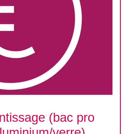
ntissage (bac pro
luminium/verre)