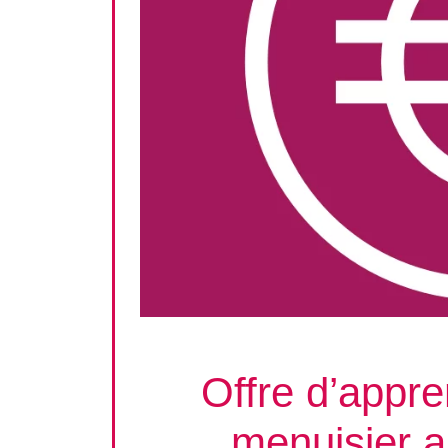
Offre d’appre
menuisier a