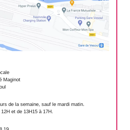
cale
é Maginot
oul
ours de la semaine, sauf le mardi matin.
 12H et de 13H15 à 17H.
8 19